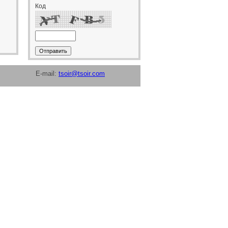
Код
-43-12 E-mail:
tsoir@tsoir.com