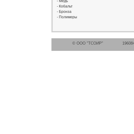
- Медь
- Кобальт
- Бронза
- Полимеры
© ООО "ТСОИР" 196084, Са