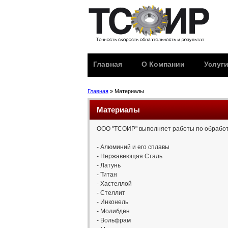
Главная
О Компании
Услуг
Главная
» Материалы
Материалы
ООО "ТСОИР" выполняет работы по обработ
- Алюминий и его сплавы
- Нержавеющая Сталь
- Латунь
- Титан
- Хастеллой
- Стеллит
- Инконель
- Молибден
- Вольфрам